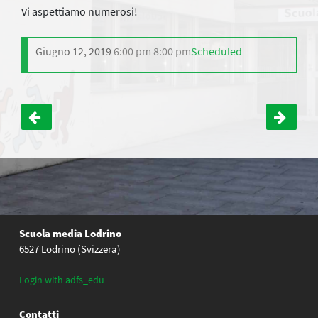
Vi aspettiamo numerosi!
Giugno 12, 2019
6:00 pm
8:00 pm
Scheduled
Navigazione
articoli
Scuola media Lodrino
6527 Lodrino (Svizzera)
Login with adfs_edu
Contatti