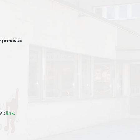
è prevista:
nti:
link.