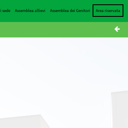
i sede
Assemblea allievi
Assemblea dei Genitori
Area riservata