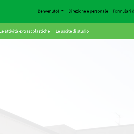
Benvenuto!
Direzione e personale
Formulari d
Le attività extrascolastiche
Le uscite di studio